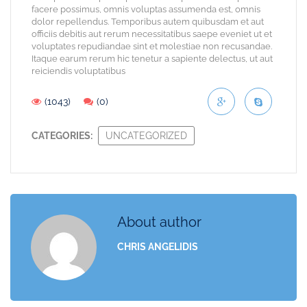
facere possimus, omnis voluptas assumenda est, omnis
dolor repellendus. Temporibus autem quibusdam et aut
officiis debitis aut rerum necessitatibus saepe eveniet ut et
voluptates repudiandae sint et molestiae non recusandae.
Itaque earum rerum hic tenetur a sapiente delectus, ut aut
reiciendis voluptatibus
(1043)
(0)
CATEGORIES:
UNCATEGORIZED
About author
CHRIS ANGELIDIS