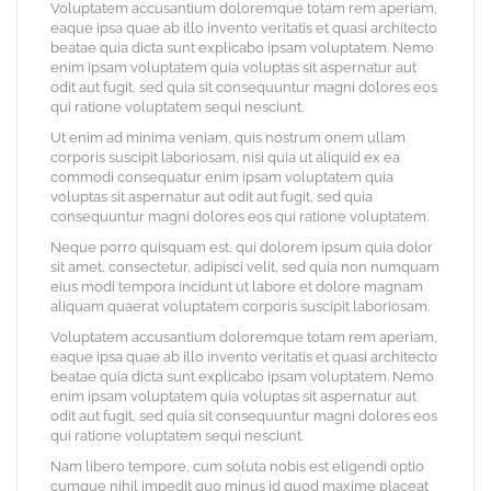
Voluptatem accusantium doloremque totam rem aperiam,
eaque ipsa quae ab illo invento veritatis et quasi architecto
beatae quia dicta sunt explicabo ipsam voluptatem. Nemo
enim ipsam voluptatem quia voluptas sit aspernatur aut
odit aut fugit, sed quia sit consequuntur magni dolores eos
qui ratione voluptatem sequi nesciunt.
Ut enim ad minima veniam, quis nostrum onem ullam
corporis suscipit laboriosam, nisi quia ut aliquid ex ea
commodi consequatur enim ipsam voluptatem quia
voluptas sit aspernatur aut odit aut fugit, sed quia
consequuntur magni dolores eos qui ratione voluptatem.
Neque porro quisquam est, qui dolorem ipsum quia dolor
sit amet, consectetur, adipisci velit, sed quia non numquam
eius modi tempora incidunt ut labore et dolore magnam
aliquam quaerat voluptatem corporis suscipit laboriosam.
Voluptatem accusantium doloremque totam rem aperiam,
eaque ipsa quae ab illo invento veritatis et quasi architecto
beatae quia dicta sunt explicabo ipsam voluptatem. Nemo
enim ipsam voluptatem quia voluptas sit aspernatur aut
odit aut fugit, sed quia sit consequuntur magni dolores eos
qui ratione voluptatem sequi nesciunt.
Nam libero tempore, cum soluta nobis est eligendi optio
cumque nihil impedit quo minus id quod maxime placeat