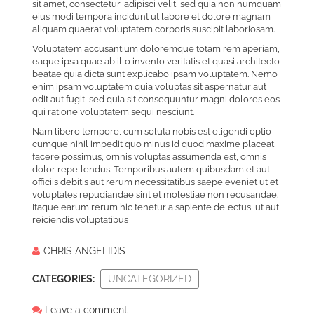
sit amet, consectetur, adipisci velit, sed quia non numquam
eius modi tempora incidunt ut labore et dolore magnam
aliquam quaerat voluptatem corporis suscipit laboriosam.
Voluptatem accusantium doloremque totam rem aperiam,
eaque ipsa quae ab illo invento veritatis et quasi architecto
beatae quia dicta sunt explicabo ipsam voluptatem. Nemo
enim ipsam voluptatem quia voluptas sit aspernatur aut
odit aut fugit, sed quia sit consequuntur magni dolores eos
qui ratione voluptatem sequi nesciunt.
Nam libero tempore, cum soluta nobis est eligendi optio
cumque nihil impedit quo minus id quod maxime placeat
facere possimus, omnis voluptas assumenda est, omnis
dolor repellendus. Temporibus autem quibusdam et aut
officiis debitis aut rerum necessitatibus saepe eveniet ut et
voluptates repudiandae sint et molestiae non recusandae.
Itaque earum rerum hic tenetur a sapiente delectus, ut aut
reiciendis voluptatibus
CHRIS ANGELIDIS
CATEGORIES:
UNCATEGORIZED
Leave a comment