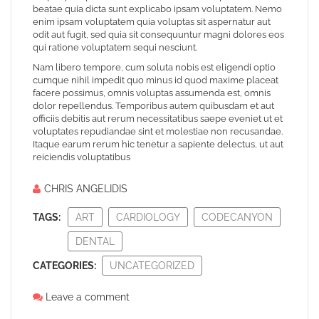
beatae quia dicta sunt explicabo ipsam voluptatem. Nemo
enim ipsam voluptatem quia voluptas sit aspernatur aut
odit aut fugit, sed quia sit consequuntur magni dolores eos
qui ratione voluptatem sequi nesciunt.
Nam libero tempore, cum soluta nobis est eligendi optio
cumque nihil impedit quo minus id quod maxime placeat
facere possimus, omnis voluptas assumenda est, omnis
dolor repellendus. Temporibus autem quibusdam et aut
officiis debitis aut rerum necessitatibus saepe eveniet ut et
voluptates repudiandae sint et molestiae non recusandae.
Itaque earum rerum hic tenetur a sapiente delectus, ut aut
reiciendis voluptatibus
CHRIS ANGELIDIS
TAGS:
ART
CARDIOLOGY
CODECANYON
DENTAL
CATEGORIES:
UNCATEGORIZED
Leave a comment