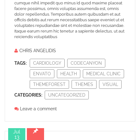
cumque nihil impedit quo minus id quod maxime placeat
facere possimus, omnis voluptas assumenda est, omnis
dolor repellendus. Temporibus autem quibusdam et aut
officiis debitis aut rerum necessitatibus saepe eveniet ut et
voluptates repudiandae sint et molestiae non recusandae.
Itaque earum rerum hic tenetur a sapiente delectus, ut aut
reiciendis voluptatibus
CHRIS ANGELIDIS
TAGS:
CARDIOLOGY
CODECANYON
ENVATO
HEALTH
MEDICAL CLINIC
THEMEFOREST
THEMES
VISUAL
CATEGORIES:
UNCATEGORIZED
Leave a comment
Jul
13