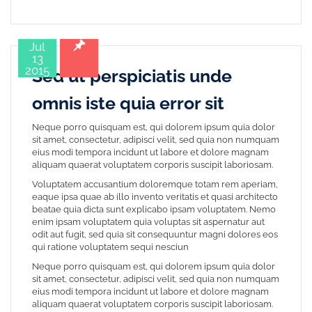
Jul
13
2015
Sed ut perspiciatis unde
omnis iste quia error sit
Neque porro quisquam est, qui dolorem ipsum quia dolor
sit amet, consectetur, adipisci velit, sed quia non numquam
eius modi tempora incidunt ut labore et dolore magnam
aliquam quaerat voluptatem corporis suscipit laboriosam.
Voluptatem accusantium doloremque totam rem aperiam,
eaque ipsa quae ab illo invento veritatis et quasi architecto
beatae quia dicta sunt explicabo ipsam voluptatem. Nemo
enim ipsam voluptatem quia voluptas sit aspernatur aut
odit aut fugit, sed quia sit consequuntur magni dolores eos
qui ratione voluptatem sequi nesciun
Neque porro quisquam est, qui dolorem ipsum quia dolor
sit amet, consectetur, adipisci velit, sed quia non numquam
eius modi tempora incidunt ut labore et dolore magnam
aliquam quaerat voluptatem corporis suscipit laboriosam.