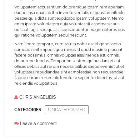
Voluptatem accusantium doloremque totam rem aperiam,
eaque ipsa quae ab illo invento veritatis et quasi architecto
beatae quia dicta sunt explicabo ipsam voluptatem. Nemo
enim ipsam voluptatem quia voluptas sit aspernatur aut
odit aut fugit, sed quia sit consequuntur magni dolores eos
qui ratione voluptatem sequi nesciunt.
Nam libero tempore, cum soluta nobis est eligendi optio
cumque nihil impedit quo minus id quod maxime placeat
facere possimus, omnis voluptas assumenda est, omnis
dolor repellendus. Temporibus autem quibusdam et aut
officiis debitis aut rerum necessitatibus saepe eveniet ut et
voluptates repudiandae sint et molestiae non recusandae.
Itaque earum rerum hic tenetur a sapiente delectus, ut aut
reiciendis voluptatibus
CHRIS ANGELIDIS
CATEGORIES:
UNCATEGORIZED
Leave a comment