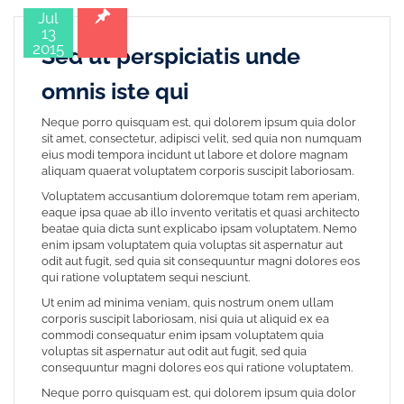
Jul
13
2015
Sed ut perspiciatis unde
omnis iste qui
Neque porro quisquam est, qui dolorem ipsum quia dolor
sit amet, consectetur, adipisci velit, sed quia non numquam
eius modi tempora incidunt ut labore et dolore magnam
aliquam quaerat voluptatem corporis suscipit laboriosam.
Voluptatem accusantium doloremque totam rem aperiam,
eaque ipsa quae ab illo invento veritatis et quasi architecto
beatae quia dicta sunt explicabo ipsam voluptatem. Nemo
enim ipsam voluptatem quia voluptas sit aspernatur aut
odit aut fugit, sed quia sit consequuntur magni dolores eos
qui ratione voluptatem sequi nesciunt.
Ut enim ad minima veniam, quis nostrum onem ullam
corporis suscipit laboriosam, nisi quia ut aliquid ex ea
commodi consequatur enim ipsam voluptatem quia
voluptas sit aspernatur aut odit aut fugit, sed quia
consequuntur magni dolores eos qui ratione voluptatem.
Neque porro quisquam est, qui dolorem ipsum quia dolor