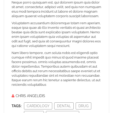
Neque porro quisquam est, qui dolorem ipsum quia dolor
sit amet, consectetur, adipisci velit, sed quia non numquam
eius modi tempora incidunt ut labore et dolore magnam
aliquam quaerat voluptatem corporis suscipit laboriosam.
Voluptatem accusantium doloremque totam rem aperiam,
eaque ipsa quae ab illo invento veritatis et quasi architecto
beatae quia dicta sunt explicabo ipsam voluptatem. Nemo
enim ipsam voluptatem quia voluptas sit aspernatur aut
odit aut fugit, sed quia sit consequuntur magni dolores eos
qui ratione voluptatem sequi nesciunt.
Nam libero tempore, cum soluta nobis est eligendi optio
cumque nihil impedit quo minus id quod maxime placeat
facere possimus, omnis voluptas assumenda est, omnis
dolor repellendus. Temporibus autem quibusdam et aut
officiis debitis aut rerum necessitatibus saepe eveniet ut et
voluptates repudiandae sint et molestiae non recusandae.
Itaque earum rerum hic tenetur a sapiente delectus, ut aut
reiciendis voluptatibus
CHRIS ANGELIDIS
TAGS:
CARDIOLOGY
DENTAL
DRUG