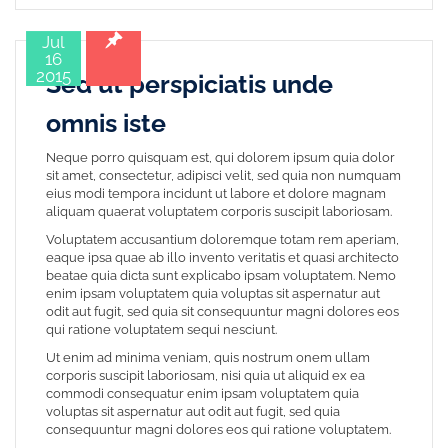
Jul
16
2015
Sed ut perspiciatis unde
omnis iste
Neque porro quisquam est, qui dolorem ipsum quia dolor
sit amet, consectetur, adipisci velit, sed quia non numquam
eius modi tempora incidunt ut labore et dolore magnam
aliquam quaerat voluptatem corporis suscipit laboriosam.
Voluptatem accusantium doloremque totam rem aperiam,
eaque ipsa quae ab illo invento veritatis et quasi architecto
beatae quia dicta sunt explicabo ipsam voluptatem. Nemo
enim ipsam voluptatem quia voluptas sit aspernatur aut
odit aut fugit, sed quia sit consequuntur magni dolores eos
qui ratione voluptatem sequi nesciunt.
Ut enim ad minima veniam, quis nostrum onem ullam
corporis suscipit laboriosam, nisi quia ut aliquid ex ea
commodi consequatur enim ipsam voluptatem quia
voluptas sit aspernatur aut odit aut fugit, sed quia
consequuntur magni dolores eos qui ratione voluptatem.