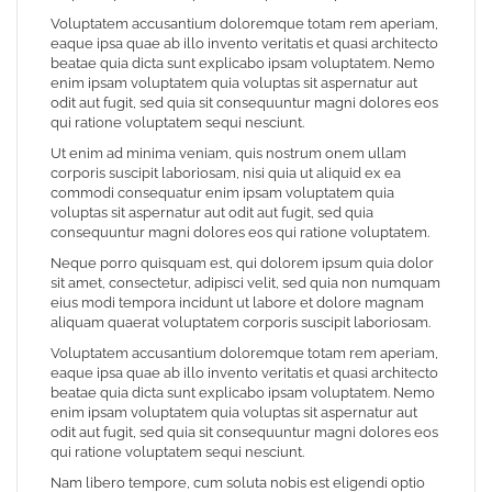
Voluptatem accusantium doloremque totam rem aperiam,
eaque ipsa quae ab illo invento veritatis et quasi architecto
beatae quia dicta sunt explicabo ipsam voluptatem. Nemo
enim ipsam voluptatem quia voluptas sit aspernatur aut
odit aut fugit, sed quia sit consequuntur magni dolores eos
qui ratione voluptatem sequi nesciunt.
Ut enim ad minima veniam, quis nostrum onem ullam
corporis suscipit laboriosam, nisi quia ut aliquid ex ea
commodi consequatur enim ipsam voluptatem quia
voluptas sit aspernatur aut odit aut fugit, sed quia
consequuntur magni dolores eos qui ratione voluptatem.
Neque porro quisquam est, qui dolorem ipsum quia dolor
sit amet, consectetur, adipisci velit, sed quia non numquam
eius modi tempora incidunt ut labore et dolore magnam
aliquam quaerat voluptatem corporis suscipit laboriosam.
Voluptatem accusantium doloremque totam rem aperiam,
eaque ipsa quae ab illo invento veritatis et quasi architecto
beatae quia dicta sunt explicabo ipsam voluptatem. Nemo
enim ipsam voluptatem quia voluptas sit aspernatur aut
odit aut fugit, sed quia sit consequuntur magni dolores eos
qui ratione voluptatem sequi nesciunt.
Nam libero tempore, cum soluta nobis est eligendi optio