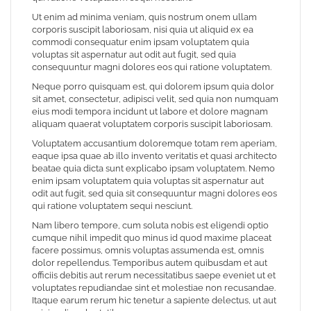
Ut enim ad minima veniam, quis nostrum onem ullam
corporis suscipit laboriosam, nisi quia ut aliquid ex ea
commodi consequatur enim ipsam voluptatem quia
voluptas sit aspernatur aut odit aut fugit, sed quia
consequuntur magni dolores eos qui ratione voluptatem.
Neque porro quisquam est, qui dolorem ipsum quia dolor
sit amet, consectetur, adipisci velit, sed quia non numquam
eius modi tempora incidunt ut labore et dolore magnam
aliquam quaerat voluptatem corporis suscipit laboriosam.
Voluptatem accusantium doloremque totam rem aperiam,
eaque ipsa quae ab illo invento veritatis et quasi architecto
beatae quia dicta sunt explicabo ipsam voluptatem. Nemo
enim ipsam voluptatem quia voluptas sit aspernatur aut
odit aut fugit, sed quia sit consequuntur magni dolores eos
qui ratione voluptatem sequi nesciunt.
Nam libero tempore, cum soluta nobis est eligendi optio
cumque nihil impedit quo minus id quod maxime placeat
facere possimus, omnis voluptas assumenda est, omnis
dolor repellendus. Temporibus autem quibusdam et aut
officiis debitis aut rerum necessitatibus saepe eveniet ut et
voluptates repudiandae sint et molestiae non recusandae.
Itaque earum rerum hic tenetur a sapiente delectus, ut aut