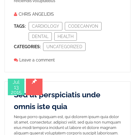
reiciendis voluptatibus
CHRIS ANGELIDIS
TAGS:
CARDIOLOGY
CODECANYON
DENTAL
HEALTH
CATEGORIES:
UNCATEGORIZED
Leave a comment
Jul
13
2015
Sed ut perspiciatis unde
omnis iste quia
Neque porro quisquam est, qui dolorem ipsum quia dolor
sit amet, consectetur, adipisci velit, sed quia non numquam
eius modi tempora incidunt ut labore et dolore magnam
aliquam quaerat voluptatem corporis suscipit laboriosam.