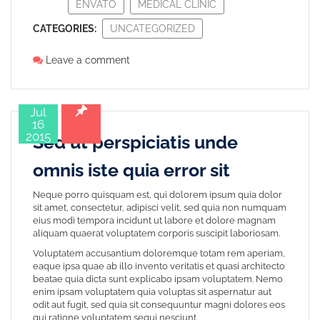
ENVATO
MEDICAL CLINIC
CATEGORIES:
UNCATEGORIZED
Leave a comment
Jul
16
2015
Sed ut perspiciatis unde
omnis iste quia error sit
Neque porro quisquam est, qui dolorem ipsum quia dolor
sit amet, consectetur, adipisci velit, sed quia non numquam
eius modi tempora incidunt ut labore et dolore magnam
aliquam quaerat voluptatem corporis suscipit laboriosam.
Voluptatem accusantium doloremque totam rem aperiam,
eaque ipsa quae ab illo invento veritatis et quasi architecto
beatae quia dicta sunt explicabo ipsam voluptatem. Nemo
enim ipsam voluptatem quia voluptas sit aspernatur aut
odit aut fugit, sed quia sit consequuntur magni dolores eos
qui ratione voluptatem sequi nesciunt.