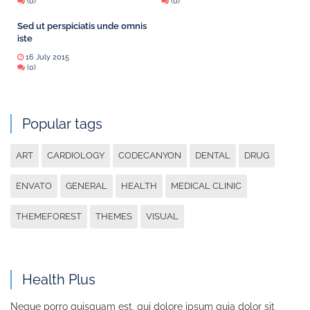
(0)
(0)
Sed ut perspiciatis unde omnis
iste
16 July 2015
(0)
Popular tags
ART
CARDIOLOGY
CODECANYON
DENTAL
DRUG
ENVATO
GENERAL
HEALTH
MEDICAL CLINIC
THEMEFOREST
THEMES
VISUAL
Health Plus
Neque porro quisquam est, qui dolore ipsum quia dolor sit