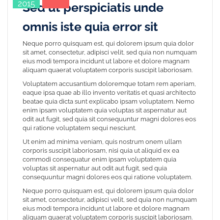
2015
Sed ut perspiciatis unde
omnis iste quia error sit
Neque porro quisquam est, qui dolorem ipsum quia dolor
sit amet, consectetur, adipisci velit, sed quia non numquam
eius modi tempora incidunt ut labore et dolore magnam
aliquam quaerat voluptatem corporis suscipit laboriosam.
Voluptatem accusantium doloremque totam rem aperiam,
eaque ipsa quae ab illo invento veritatis et quasi architecto
beatae quia dicta sunt explicabo ipsam voluptatem. Nemo
enim ipsam voluptatem quia voluptas sit aspernatur aut
odit aut fugit, sed quia sit consequuntur magni dolores eos
qui ratione voluptatem sequi nesciunt.
Ut enim ad minima veniam, quis nostrum onem ullam
corporis suscipit laboriosam, nisi quia ut aliquid ex ea
commodi consequatur enim ipsam voluptatem quia
voluptas sit aspernatur aut odit aut fugit, sed quia
consequuntur magni dolores eos qui ratione voluptatem.
Neque porro quisquam est, qui dolorem ipsum quia dolor
sit amet, consectetur, adipisci velit, sed quia non numquam
eius modi tempora incidunt ut labore et dolore magnam
aliquam quaerat voluptatem corporis suscipit laboriosam.