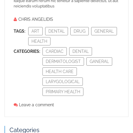
Itaque earum rerum hic tenetur a sapiente delectus, ut aut
reiciendis voluptatibus
CHRIS ANGELIDIS
TAGS:
ART
DENTAL
DRUG
GENERAL
HEALTH
CATEGORIES:
CARDIAC
DENTAL
DERMATOLOGIST
GANERAL
HEALTH CARE
LARYGOLOGICAL
PRIMARY HEALTH
Leave a comment
Categories