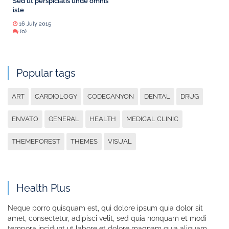
Sed ut perspiciatis unde omnis
iste
16 July 2015
(0)
Popular tags
ART
CARDIOLOGY
CODECANYON
DENTAL
DRUG
ENVATO
GENERAL
HEALTH
MEDICAL CLINIC
THEMEFOREST
THEMES
VISUAL
Health Plus
Neque porro quisquam est, qui dolore ipsum quia dolor sit
amet, consectetur, adipisci velit, sed quia nonquam et modi
tempora incidunt ut labore et dolore magnam quia aliquam