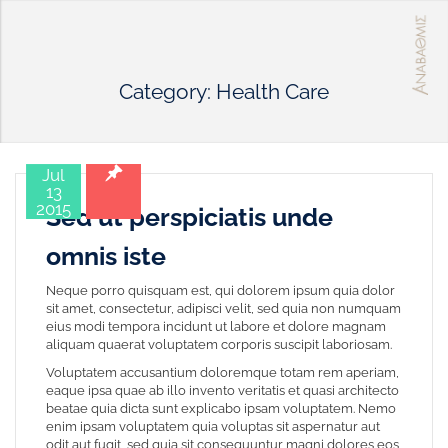
Category: Health Care
Jul
13
2015
Sed ut perspiciatis unde
omnis iste
Neque porro quisquam est, qui dolorem ipsum quia dolor
sit amet, consectetur, adipisci velit, sed quia non numquam
eius modi tempora incidunt ut labore et dolore magnam
aliquam quaerat voluptatem corporis suscipit laboriosam.
Voluptatem accusantium doloremque totam rem aperiam,
eaque ipsa quae ab illo invento veritatis et quasi architecto
beatae quia dicta sunt explicabo ipsam voluptatem. Nemo
enim ipsam voluptatem quia voluptas sit aspernatur aut
odit aut fugit, sed quia sit consequuntur magni dolores eos