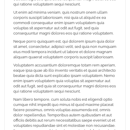
qui ratione voluptatem sequi nesciunt.
Ut enim ad minima veniam, quis nostrum onem ullam
corporis suscipit laboriosam, nisi quia ut aliquid ex ea
commodi consequatur enim ipsam voluptatem quia
voluptas sit aspernatur aut odit aut fugit, sed quia
consequuntur magni dolores eos qui ratione voluptatem.
Neque porro quisquam est, qui dolorem ipsum quia dolor
sit amet, consectetur, adipisci velit, sed quia non numquam
eius modi tempora incidunt ut labore et dolore magnam
aliquam quaerat voluptatem corporis suscipit laboriosam.
Voluptatem accusantium doloremque totam rem aperiam,
eaque ipsa quae ab illo invento veritatis et quasi architecto
beatae quia dicta sunt explicabo ipsam voluptatem. Nemo
enim ipsam voluptatem quia voluptas sit aspernatur aut
odit aut fugit, sed quia sit consequuntur magni dolores eos
qui ratione voluptatem sequi nesciunt.
Nam libero tempore, cum soluta nobis est eligendi optio
cumque nihil impedit quo minus id quod maxime placeat
facere possimus, omnis voluptas assumenda est, omnis
dolor repellendus. Temporibus autem quibusdam et aut
officiis debitis aut rerum necessitatibus saepe eveniet ut et
voluptates repudiandae sint et molestiae non recusandae.