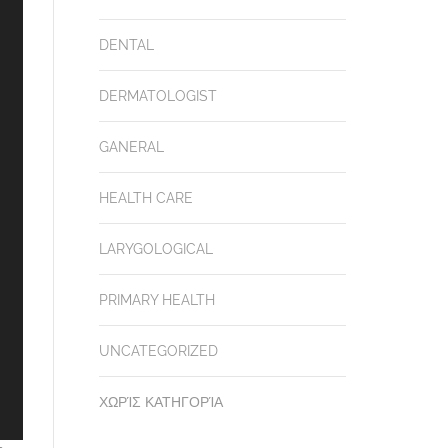
DENTAL
DERMATOLOGIST
GANERAL
HEALTH CARE
LARYGOLOGICAL
PRIMARY HEALTH
UNCATEGORIZED
ΧΩΡΊΣ ΚΑΤΗΓΟΡΊΑ