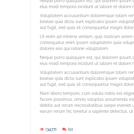
Neque porro quisquam est, qui dolorem ipsum qu
eius modi tempora incidunt ut labore et dolore
Voluptatem accusantium doloremque totam rem ap
beatae quia dicta sunt explicabo ipsam volupta
aut fugit, sed quia sit consequuntur magni dolor
Ut enim ad minima veniam, quis nostrum onem ul
consequatur enim ipsam voluptatem quia volupta
dolores eos qui ratione voluptatem.
Neque porro quisquam est, qui dolorem ipsum qu
eius modi tempora incidunt ut labore et dolore
Voluptatem accusantium doloremque totam rem ap
beatae quia dicta sunt explicabo ipsam volupta
aut fugit, sed quia sit consequuntur magni dolor
Nam libero tempore, cum soluta nobis est elig
facere possimus, omnis voluptas assumenda est,
debitis aut rerum necessitatibus saepe eveniet 
earum rerum hic tenetur a sapiente delectus, ut 
(3477)
(0)