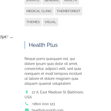
ENVATO
GENERAL
HEALTH
MEDICAL CLINIC
THEMEFOREST
THEMES
VISUAL
σμε!
→
Health Plus
Neque porro quisquam est, qui
dolore ipsum quia dolor sit amet,
consectetur, adipisci velit, sed quia
nonquam et modi tempora incidunt
ut labore et dolore magnam quia
aliquam quaerat voluptatem
27 A, East Madison St Baltimore,
USA
+1800 000 123
healthplus@info.com