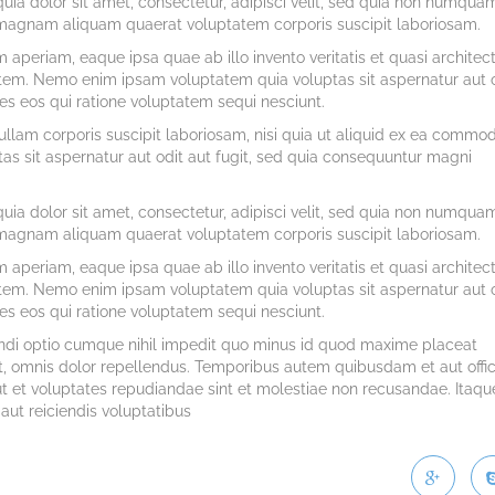
ia dolor sit amet, consectetur, adipisci velit, sed quia non numqua
 magnam aliquam quaerat voluptatem corporis suscipit laboriosam.
eriam, eaque ipsa quae ab illo invento veritatis et quasi architec
tem. Nemo enim ipsam voluptatem quia voluptas sit aspernatur aut 
es eos qui ratione voluptatem sequi nesciunt.
lam corporis suscipit laboriosam, nisi quia ut aliquid ex ea commod
s sit aspernatur aut odit aut fugit, sed quia consequuntur magni
ia dolor sit amet, consectetur, adipisci velit, sed quia non numqua
 magnam aliquam quaerat voluptatem corporis suscipit laboriosam.
eriam, eaque ipsa quae ab illo invento veritatis et quasi architec
tem. Nemo enim ipsam voluptatem quia voluptas sit aspernatur aut 
es eos qui ratione voluptatem sequi nesciunt.
endi optio cumque nihil impedit quo minus id quod maxime placeat
 omnis dolor repellendus. Temporibus autem quibusdam et aut offic
ut et voluptates repudiandae sint et molestiae non recusandae. Itaqu
aut reiciendis voluptatibus