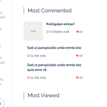
m
Most Commented
to
odit
Καλημέρα κόσμε!
i
7 October 2018
(1)
m
Sed ut perspiciatis unde omnis iste
13 July 2015
(0)
to
odit
Sed ut perspiciatis unde omnis iste
quia error sit
13 July 2015
(0)
iis
e
Most Viewed