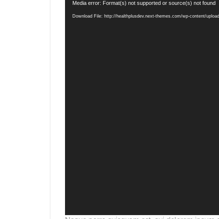
Video
Media error: Format(s) not supported or source(s) not found
Player
Download File: http://healthplusdev.next-themes.com/wp-content/uplo