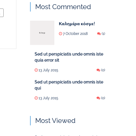
Most Commented
L
Καλημέρα κόσμε!
7 October 2018
(1)
Sed ut perspiciatis unde omnis iste
quia error sit
13 July 2015
(0)
Sed ut perspiciatis unde omnis iste
qui
13 July 2015
(0)
Most Viewed