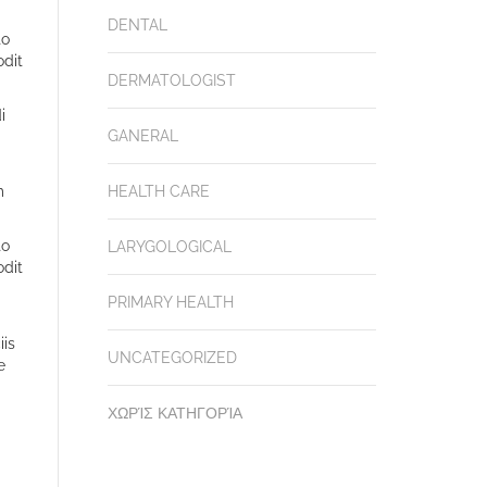
DENTAL
to
odit
DERMATOLOGIST
i
GANERAL
m
HEALTH CARE
to
LARYGOLOGICAL
odit
PRIMARY HEALTH
iis
UNCATEGORIZED
e
ΧΩΡΊΣ ΚΑΤΗΓΟΡΊΑ