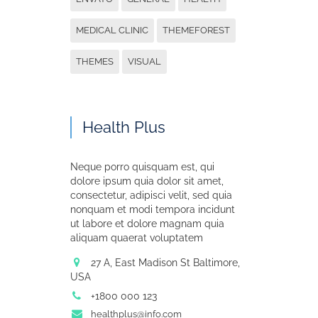
MEDICAL CLINIC
THEMEFOREST
THEMES
VISUAL
Health Plus
Neque porro quisquam est, qui
dolore ipsum quia dolor sit amet,
consectetur, adipisci velit, sed quia
nonquam et modi tempora incidunt
ut labore et dolore magnam quia
aliquam quaerat voluptatem
27 A, East Madison St Baltimore,
USA
+1800 000 123
healthplus@info.com