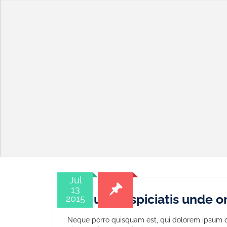
Jul
13
Sed ut perspiciatis unde o
2015
Neque porro quisquam est, qui dolorem ipsum qu