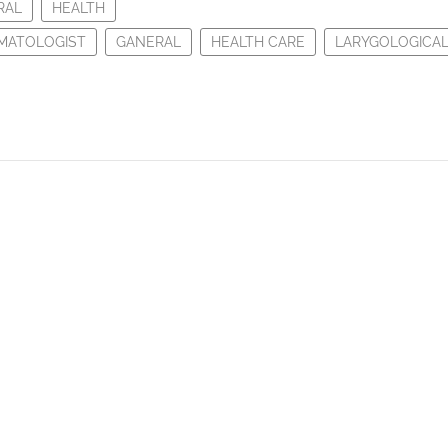
RAL
HEALTH
MATOLOGIST
GANERAL
HEALTH CARE
LARYGOLOGICA