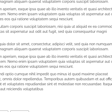
 magnam aliquam quaerat voluptatem corporis suscipit laboriosam.
eriam, eaque ipsa quae ab illo invento veritatis et quasi architec
tem. Nemo enim ipsam voluptatem quia voluptas sit aspernatur aut 
es eos qui ratione voluptatem sequi nesciunt.
lam corporis suscipit laboriosam, nisi quia ut aliquid ex ea commod
s sit aspernatur aut odit aut fugit, sed quia consequuntur magni
ia dolor sit amet, consectetur, adipisci velit, sed quia non numqua
 magnam aliquam quaerat voluptatem corporis suscipit laboriosam.
eriam, eaque ipsa quae ab illo invento veritatis et quasi architec
tem. Nemo enim ipsam voluptatem quia voluptas sit aspernatur aut 
es eos qui ratione voluptatem sequi nesciunt.
endi optio cumque nihil impedit quo minus id quod maxime placeat
 omnis dolor repellendus. Temporibus autem quibusdam et aut offic
ut et voluptates repudiandae sint et molestiae non recusandae. Itaqu
aut reiciendis voluptatibus