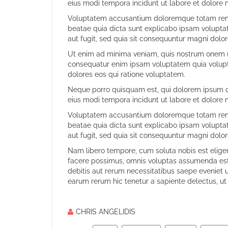
eius modi tempora incidunt ut labore et dolore
Voluptatem accusantium doloremque totam rem ap
beatae quia dicta sunt explicabo ipsam volupta
aut fugit, sed quia sit consequuntur magni dolor
Ut enim ad minima veniam, quis nostrum onem ul
consequatur enim ipsam voluptatem quia volupta
dolores eos qui ratione voluptatem.
Neque porro quisquam est, qui dolorem ipsum qu
eius modi tempora incidunt ut labore et dolore
Voluptatem accusantium doloremque totam rem ap
beatae quia dicta sunt explicabo ipsam volupta
aut fugit, sed quia sit consequuntur magni dolor
Nam libero tempore, cum soluta nobis est elig
facere possimus, omnis voluptas assumenda est,
debitis aut rerum necessitatibus saepe eveniet 
earum rerum hic tenetur a sapiente delectus, ut 
CHRIS ANGELIDIS