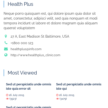
Health Plus
Neque porro quisquam est, qui dolore ipsum quia dolor sit
amet, consectetur, adipisci velit, sed quia nonquam et modi
tempora incidunt ut labore et dolore magnam quia aliquam
quaerat voluptatem
27 A, East Madison St Baltimore, USA
+1800 000 123
healthplus@info.com
http://www.healthplus_clinic.com
Most Viewed
Sed ut perspiciatis unde omnis
Sed ut perspiciatis unde omnis
iste quia error sit
iste qui
16 July 2015
16 July 2015
(3523)
(3479)
Sed ut perspiciatis unde omnis