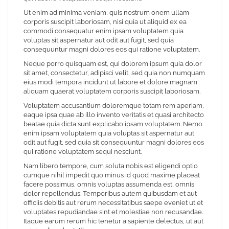
Ut enim ad minima veniam, quis nostrum onem ullam
corporis suscipit laboriosam, nisi quia ut aliquid ex ea
commodi consequatur enim ipsam voluptatem quia
voluptas sit aspernatur aut odit aut fugit, sed quia
consequuntur magni dolores eos qui ratione voluptatem.
Neque porro quisquam est, qui dolorem ipsum quia dolor
sit amet, consectetur, adipisci velit, sed quia non numquam
eius modi tempora incidunt ut labore et dolore magnam
aliquam quaerat voluptatem corporis suscipit laboriosam.
Voluptatem accusantium doloremque totam rem aperiam,
eaque ipsa quae ab illo invento veritatis et quasi architecto
beatae quia dicta sunt explicabo ipsam voluptatem. Nemo
enim ipsam voluptatem quia voluptas sit aspernatur aut
odit aut fugit, sed quia sit consequuntur magni dolores eos
qui ratione voluptatem sequi nesciunt.
Nam libero tempore, cum soluta nobis est eligendi optio
cumque nihil impedit quo minus id quod maxime placeat
facere possimus, omnis voluptas assumenda est, omnis
dolor repellendus. Temporibus autem quibusdam et aut
officiis debitis aut rerum necessitatibus saepe eveniet ut et
voluptates repudiandae sint et molestiae non recusandae.
Itaque earum rerum hic tenetur a sapiente delectus, ut aut