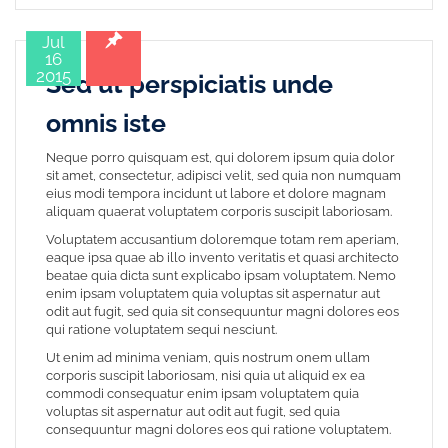
Jul
16
2015
Sed ut perspiciatis unde
omnis iste
Neque porro quisquam est, qui dolorem ipsum quia dolor
sit amet, consectetur, adipisci velit, sed quia non numquam
eius modi tempora incidunt ut labore et dolore magnam
aliquam quaerat voluptatem corporis suscipit laboriosam.
Voluptatem accusantium doloremque totam rem aperiam,
eaque ipsa quae ab illo invento veritatis et quasi architecto
beatae quia dicta sunt explicabo ipsam voluptatem. Nemo
enim ipsam voluptatem quia voluptas sit aspernatur aut
odit aut fugit, sed quia sit consequuntur magni dolores eos
qui ratione voluptatem sequi nesciunt.
Ut enim ad minima veniam, quis nostrum onem ullam
corporis suscipit laboriosam, nisi quia ut aliquid ex ea
commodi consequatur enim ipsam voluptatem quia
voluptas sit aspernatur aut odit aut fugit, sed quia
consequuntur magni dolores eos qui ratione voluptatem.