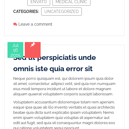
ENVATO
MEDICAL CLINIC
CATEGORIES:
UNCATEGORIZED
Leave a comment
Jul
16
2015
Sed ut perspiciatis unde
omnis iste quia error sit
Neque porro quisquam est, qui dolorem ipsum quia dolor
sit amet, consectetur, adipisci velit, sed quia non numquam
eius modi tempora incidunt ut labore et dolore magnam
aliquam quaerat voluptatem corporis suscipit laboriosam.
Voluptatem accusantium doloremque totam rem aperiam,
eaque ipsa quae ab illo invento veritatis et quasi architecto
beatae quia dicta sunt explicabo ipsam voluptatem. Nemo
enim ipsam voluptatem quia voluptas sit aspernatur aut
odit aut fugit, sed quia sit consequuntur magni dolores eos
qui ratione voluptatem sequi nesciunt.