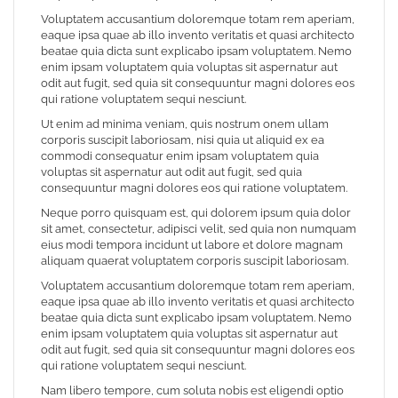
Voluptatem accusantium doloremque totam rem aperiam,
eaque ipsa quae ab illo invento veritatis et quasi architecto
beatae quia dicta sunt explicabo ipsam voluptatem. Nemo
enim ipsam voluptatem quia voluptas sit aspernatur aut
odit aut fugit, sed quia sit consequuntur magni dolores eos
qui ratione voluptatem sequi nesciunt.
Ut enim ad minima veniam, quis nostrum onem ullam
corporis suscipit laboriosam, nisi quia ut aliquid ex ea
commodi consequatur enim ipsam voluptatem quia
voluptas sit aspernatur aut odit aut fugit, sed quia
consequuntur magni dolores eos qui ratione voluptatem.
Neque porro quisquam est, qui dolorem ipsum quia dolor
sit amet, consectetur, adipisci velit, sed quia non numquam
eius modi tempora incidunt ut labore et dolore magnam
aliquam quaerat voluptatem corporis suscipit laboriosam.
Voluptatem accusantium doloremque totam rem aperiam,
eaque ipsa quae ab illo invento veritatis et quasi architecto
beatae quia dicta sunt explicabo ipsam voluptatem. Nemo
enim ipsam voluptatem quia voluptas sit aspernatur aut
odit aut fugit, sed quia sit consequuntur magni dolores eos
qui ratione voluptatem sequi nesciunt.
Nam libero tempore, cum soluta nobis est eligendi optio