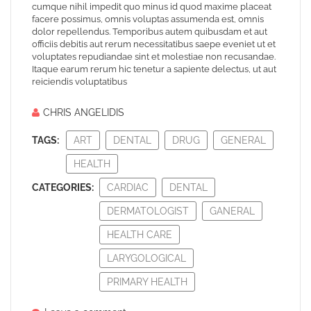
cumque nihil impedit quo minus id quod maxime placeat
facere possimus, omnis voluptas assumenda est, omnis
dolor repellendus. Temporibus autem quibusdam et aut
officiis debitis aut rerum necessitatibus saepe eveniet ut et
voluptates repudiandae sint et molestiae non recusandae.
Itaque earum rerum hic tenetur a sapiente delectus, ut aut
reiciendis voluptatibus
CHRIS ANGELIDIS
TAGS:
ART
DENTAL
DRUG
GENERAL
HEALTH
CATEGORIES:
CARDIAC
DENTAL
DERMATOLOGIST
GANERAL
HEALTH CARE
LARYGOLOGICAL
PRIMARY HEALTH