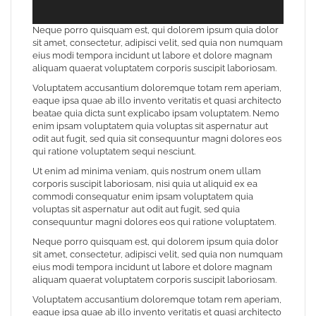
Neque porro quisquam est, qui dolorem ipsum quia dolor
sit amet, consectetur, adipisci velit, sed quia non numquam
eius modi tempora incidunt ut labore et dolore magnam
aliquam quaerat voluptatem corporis suscipit laboriosam.
Voluptatem accusantium doloremque totam rem aperiam,
eaque ipsa quae ab illo invento veritatis et quasi architecto
beatae quia dicta sunt explicabo ipsam voluptatem. Nemo
enim ipsam voluptatem quia voluptas sit aspernatur aut
odit aut fugit, sed quia sit consequuntur magni dolores eos
qui ratione voluptatem sequi nesciunt.
Ut enim ad minima veniam, quis nostrum onem ullam
corporis suscipit laboriosam, nisi quia ut aliquid ex ea
commodi consequatur enim ipsam voluptatem quia
voluptas sit aspernatur aut odit aut fugit, sed quia
consequuntur magni dolores eos qui ratione voluptatem.
Neque porro quisquam est, qui dolorem ipsum quia dolor
sit amet, consectetur, adipisci velit, sed quia non numquam
eius modi tempora incidunt ut labore et dolore magnam
aliquam quaerat voluptatem corporis suscipit laboriosam.
Voluptatem accusantium doloremque totam rem aperiam,
eaque ipsa quae ab illo invento veritatis et quasi architecto