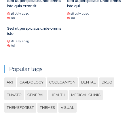
Sed ut perspiciatis unde omnis
Sed ut perspiciatis unde omnis
iste quia error sit
iste qui
16 July 2015
16 July 2015
(0)
(0)
Sed ut perspiciatis unde omnis
iste
16 July 2015
(0)
Popular tags
ART
CARDIOLOGY
CODECANYON
DENTAL
DRUG
ENVATO
GENERAL
HEALTH
MEDICAL CLINIC
THEMEFOREST
THEMES
VISUAL