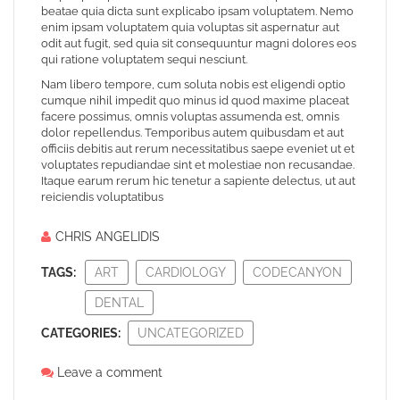
beatae quia dicta sunt explicabo ipsam voluptatem. Nemo
enim ipsam voluptatem quia voluptas sit aspernatur aut
odit aut fugit, sed quia sit consequuntur magni dolores eos
qui ratione voluptatem sequi nesciunt.
Nam libero tempore, cum soluta nobis est eligendi optio
cumque nihil impedit quo minus id quod maxime placeat
facere possimus, omnis voluptas assumenda est, omnis
dolor repellendus. Temporibus autem quibusdam et aut
officiis debitis aut rerum necessitatibus saepe eveniet ut et
voluptates repudiandae sint et molestiae non recusandae.
Itaque earum rerum hic tenetur a sapiente delectus, ut aut
reiciendis voluptatibus
CHRIS ANGELIDIS
TAGS:
ART
CARDIOLOGY
CODECANYON
DENTAL
CATEGORIES:
UNCATEGORIZED
Leave a comment