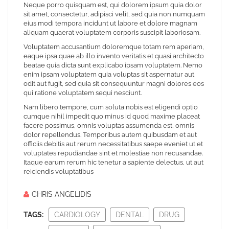
Neque porro quisquam est, qui dolorem ipsum quia dolor
sit amet, consectetur, adipisci velit, sed quia non numquam
eius modi tempora incidunt ut labore et dolore magnam
aliquam quaerat voluptatem corporis suscipit laboriosam.
Voluptatem accusantium doloremque totam rem aperiam,
eaque ipsa quae ab illo invento veritatis et quasi architecto
beatae quia dicta sunt explicabo ipsam voluptatem. Nemo
enim ipsam voluptatem quia voluptas sit aspernatur aut
odit aut fugit, sed quia sit consequuntur magni dolores eos
qui ratione voluptatem sequi nesciunt.
Nam libero tempore, cum soluta nobis est eligendi optio
cumque nihil impedit quo minus id quod maxime placeat
facere possimus, omnis voluptas assumenda est, omnis
dolor repellendus. Temporibus autem quibusdam et aut
officiis debitis aut rerum necessitatibus saepe eveniet ut et
voluptates repudiandae sint et molestiae non recusandae.
Itaque earum rerum hic tenetur a sapiente delectus, ut aut
reiciendis voluptatibus
CHRIS ANGELIDIS
TAGS:
CARDIOLOGY
DENTAL
DRUG