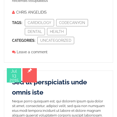
reiciendis voluptatibus
CHRIS ANGELIDIS
TAGS:
CARDIOLOGY
CODECANYON
DENTAL
HEALTH
CATEGORIES:
UNCATEGORIZED
Leave a comment
Jul
13
2015
Sed ut perspiciatis unde
omnis iste
Neque porro quisquam est, qui dolorem ipsum quia dolor
sit amet, consectetur, adipisci velit, sed quia non numquam
eius modi tempora incidunt ut labore et dolore magnam
aliquam quaerat voluptatem corporis suscipit laboriosam.